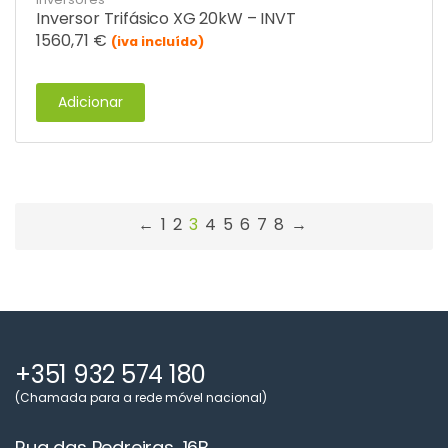
Inversor Trifásico XG 20kW – INVT
1560,71
€
(iva incluído)
Adicionar
←
1
2
3
4
5
6
7
8
→
+351 932 574 180
(Chamada para a rede móvel nacional)
Rua das Pedreiras, 16B