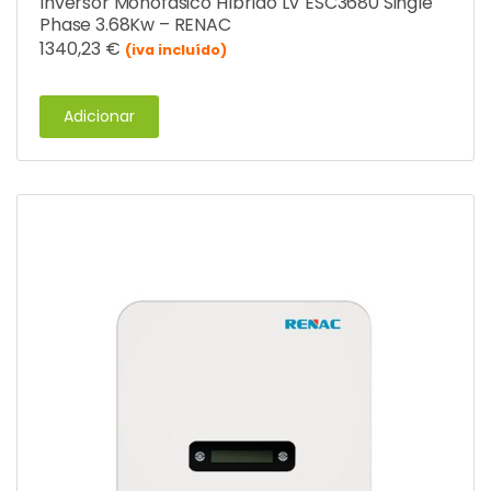
Inversor Monofásico Híbrido LV ESC3680 Single
Phase 3.68Kw – RENAC
1340,23
€
(iva incluído)
Adicionar