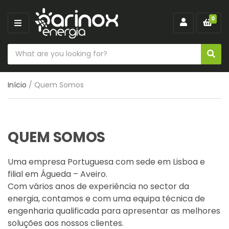
0
M
E
S
N
S
C
e
U
e
a
a
a
t
Início
/ Quem Somos
r
r
e
c
c
h
g
h
o
p
QUEM SOMOS
r
r
y
o
Uma empresa Portuguesa com sede em Lisboa e
n
d
filial em Águeda – Aveiro.
a
u
Com vários anos de experiência no sector da
m
c
energia, contamos e com uma equipa técnica de
e
t
engenharia qualificada para apresentar as melhores
s
soluções aos nossos clientes.
: