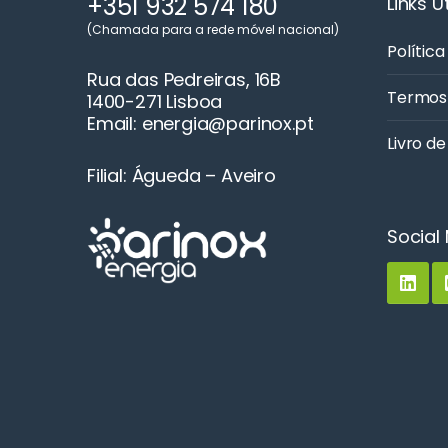
+351 932 574 180
Links Ú
(Chamada para a rede móvel nacional)
Política
Rua das Pedreiras, 16B
Termos
1400-271 Lisboa
Email: energia@parinox.pt
Livro d
Filial: Águeda – Aveiro
Social