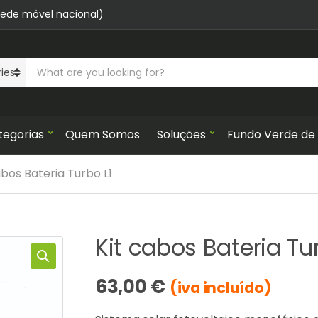
rede móvel nacional)
S
e
a
r
tegorias
Quem Somos
Soluções
Fundo Verde de
c
h
p
abos Bateria Turbo L1
r
o
d
Kit cabos Bateria Tur
u
c
t
63,00
€
(iva incluído)
s
: