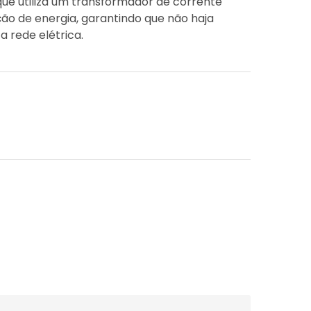
que utiliza um transformador de corrente
ção de energia, garantindo que não haja
 rede elétrica.