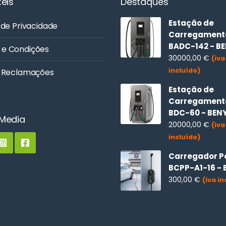
teis
Destaques
Estação de
 de Privacidade
Carregamento
BADC-142 - B
 e Condições
30000,00
€
(iva
incluído)
e Reclamações
Estação de
Carregament
BDC-60 - BEN
 Media
20000,00
€
(iva
incluído)
Carregador Po
BCPP-A1-16 - 
300,00
€
(iva in