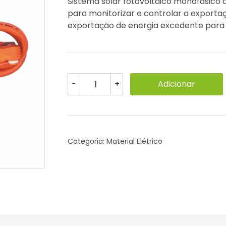
Sistema solar fotovoltaico monofásico 
para monitorizar e controlar a exporta
exportação de energia excedente para a
Quantidade
Adicionar
-
+
de
Kit
cabos
Bateria
Turbo
Categoria:
Material Elétrico
L1