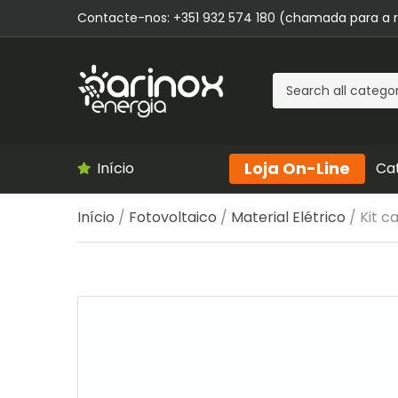
Contacte-nos: +351 932 574 180 (chamada para a 
C
a
t
Loja On-Line
e
Início
Ca
g
o
Início
/
Fotovoltaico
/
Material Elétrico
/ Kit c
r
y
n
a
m
e