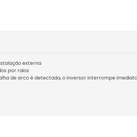
nstalação externa
s ​​por raios
alha de arco é detectada, o inversor interrompe imedia