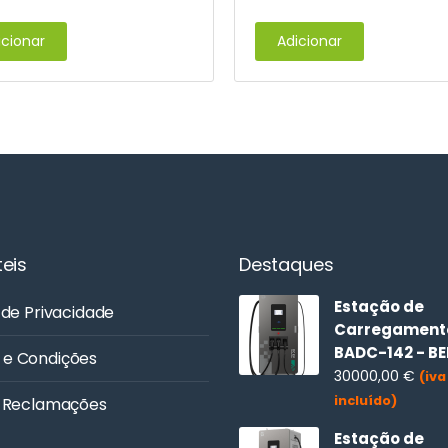
icionar
Adicionar
teis
Destaques
Estação de
 de Privacidade
Carregamento
BADC-142 - B
 e Condições
30000,00
€
(iva
incluído)
e Reclamações
Estação de