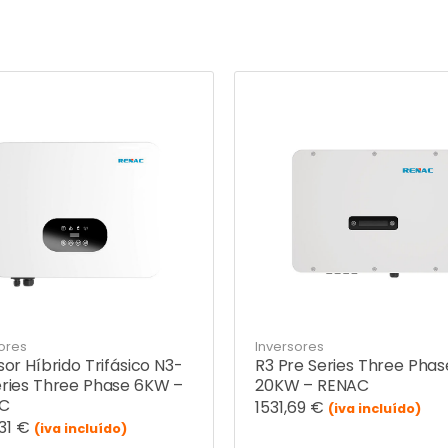
ores
Inversores
sor Híbrido Trifásico N3-
R3 Pre Series Three Phas
ries Three Phase 6KW –
20KW – RENAC
C
1531,69
€
(iva incluído)
31
€
(iva incluído)