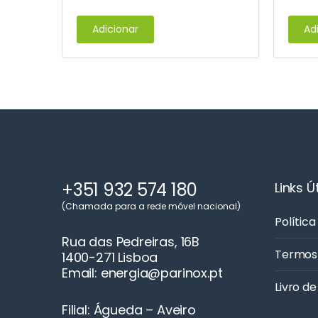
Adicionar
Ad
+351 932 574 180
Links Ú
(Chamada para a rede móvel nacional)
Política
Rua das Pedreiras, 16B
Termos
1400-271 Lisboa
Email: energia@parinox.pt
Livro d
Filial: Águeda – Aveiro