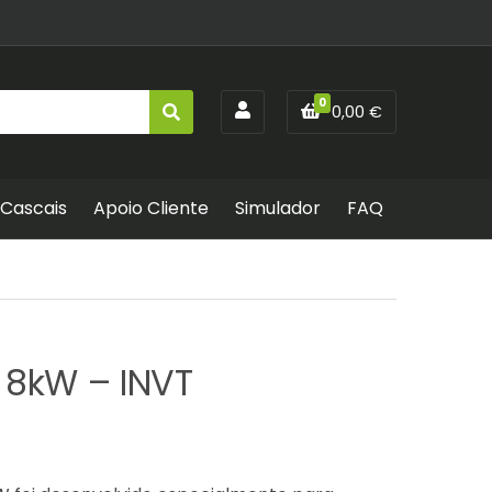
0
0,00
€
S
e
a
r
 Cascais
Apoio Cliente
Simulador
FAQ
c
h
G 8kW – INVT