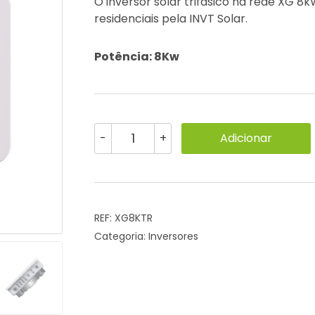
O inversor solar trifásico na rede XG 8
residenciais pela INVT Solar.
Potência: 8Kw
Quantidade
Adicionar
-
+
de
Inversor
Trifásico
XG
8kW
REF:
XG8KTR
-
Categoria:
Inversores
INVT