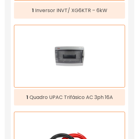
1
Inversor INVT/ XG6KTR – 6kW
1
Quadro UPAC Trifásico AC 3ph 16A