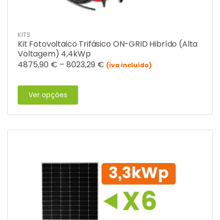
KITS
Kit Fotovoltaico Trifásico ON-GRID Hibrído (Alta
Voltagem) 4,4kWp
4875,90
€
–
8023,29
€
(iva incluído)
Ver opções