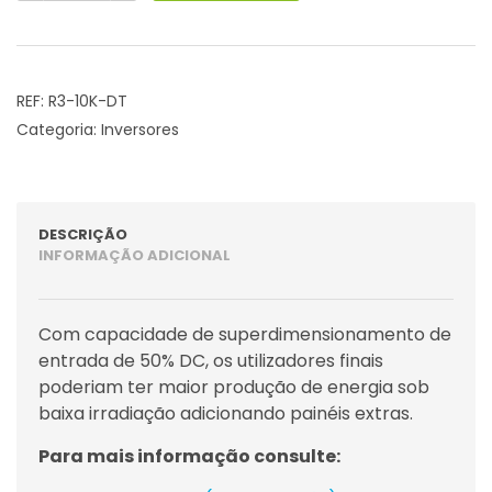
R3
Note
Series
Three
REF:
R3-10K-DT
Phase
Categoria:
Inversores
10KW
-
RENAC
DESCRIÇÃO
INFORMAÇÃO ADICIONAL
Com capacidade de superdimensionamento de
entrada de 50% DC, os utilizadores finais
poderiam ter maior produção de energia sob
baixa irradiação adicionando painéis extras.
Para mais informação consulte: